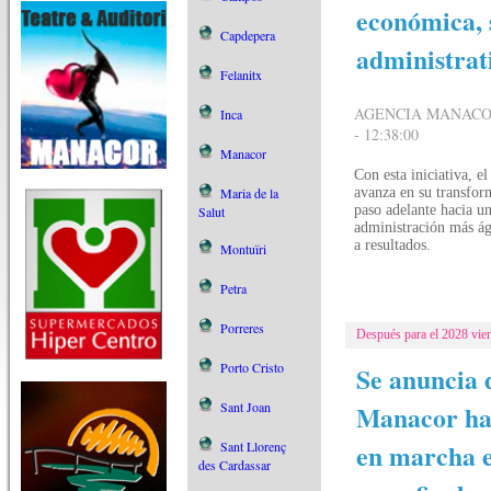
económica, 
Capdepera
administrati
Felanitx
AGENCIA MANACOR
Inca
- 12:38:00
Manacor
Con esta iniciativa, e
Maria de la
avanza en su transfor
paso adelante hacia u
Salut
administración más ág
a resultados.
Montuïri
Petra
Porreres
Después para el 2028 vien
Porto Cristo
Se anuncia 
Sant Joan
Manacor habr
en marcha e
Sant Llorenç
des Cardassar