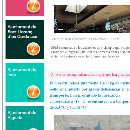
AGENCIA MANACORNOTICIAS 07/08/2026 - 11:47:27
SFM recomienda a los asistentes que, siempre que sea pos
escalonen el regreso y utilicen los primeros trenes dispon
evitar concentraciones en las últimas circulaciones
Ante estos incumplimientos, los inspectores han precinta
El Govern balear interviene 1.400 kg de carne
pollo en el puerto por graves deficiencias en el
transporte, han precintado la mercancía,
conservarse a -18 °C, se encontraba a temper
de 5,3 °C y los 15 °C