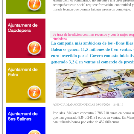
Ahora bien, el voluntariado no sustituye a la tarea profesi
acompañamiento social requiere formación, continuidad y
mirada técnica que permita trabajar procesos complejos.
Se trata de la edición con más recursos y con la mejor res
ciudadana
La campaña más ambiciosa de los «Bons Illes
Balears» genera 11,5 millones de € en ventas.
euro invertido por el Govern con esta iniciati
generado 3,2 € en ventas al comercio de prox
AGENCIA MANACORNOTICIAS 03/08/2026 - 16:41:16
Por islas. Mallorca concentra 2.786.710 euros en bonos ut
que han generado 8.845.241,81 euros en ventas. En Meno
han utilizado bonos por valor de 452.060 euros