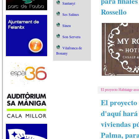
para finales
Santanyí
Rossello
Ses Salines
Sineu
Son Servera
Vilafranca de
Bonany
El proyecto Habitatge asse
El proyecto 
d'aquí hará
viviendas pú
Palma, para