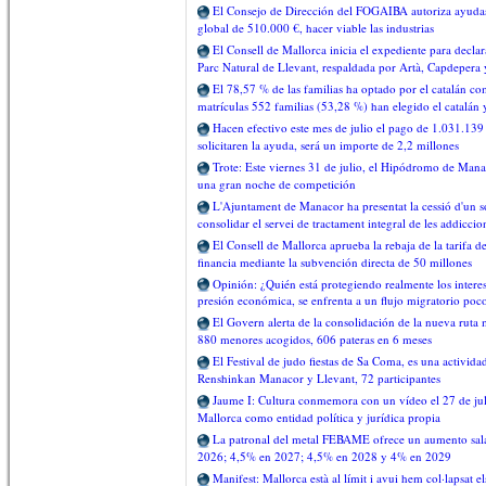
El Consejo de Dirección del FOGAIBA autoriza ayudas a
global de 510.000 €, hacer viable las industrias
El Consell de Mallorca inicia el expediente para declara
Parc Natural de Llevant, respaldada por Artà, Capdepera 
El 78,57 % de las familias ha optado por el catalán c
matrículas 552 familias (53,28 %) han elegido el catalán 
Hacen efectivo este mes de julio el pago de 1.031.139 
solicitaren la ayuda, será un importe de 2,2 millones
Trote: Este viernes 31 de julio, el Hipódromo de Man
una gran noche de competición
L'Ajuntament de Manacor ha presentat la cessió d'un s
consolidar el servei de tractament integral de les addiccio
El Consell de Mallorca aprueba la rebaja de la tarifa 
financia mediante la subvención directa de 50 millones
Opinión: ¿Quién está protegiendo realmente los intere
presión económica, se enfrenta a un flujo migratorio poc
El Govern alerta de la consolidación de la nueva ruta 
880 menores acogidos, 606 pateras en 6 meses
El Festival de judo fiestas de Sa Coma, es una activid
Renshinkan Manacor y Llevant, 72 participantes
Jaume I: Cultura conmemora con un vídeo el 27 de juli
Mallorca como entidad política y jurídica propia
La patronal del metal FEBAME ofrece un aumento salar
2026; 4,5% en 2027; 4,5% en 2028 y 4% en 2029
Manifest: Mallorca està al límit i avui hem col·lapsat e