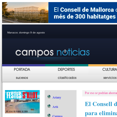
Manacor, domingo 9 de agosto
Por eso se podrían ahorra
Ariany
El Consell d
Artà
para elimin
Campos