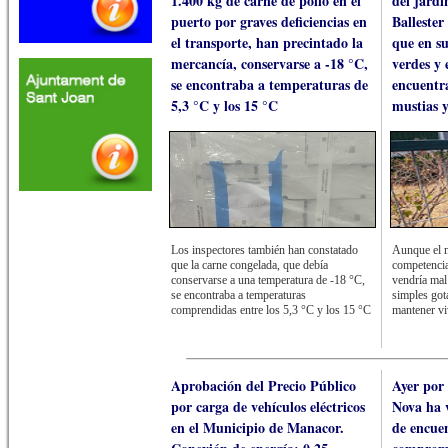
1.400 kg de carne de pollo en el
del jardí
puerto por graves deficiencias en
Ballester
el transporte, han precintado la
que en s
mercancía, conservarse a -18 °C,
verdes y 
se encontraba a temperaturas de
encuentr
5,3 °C y los 15 °C
mustias 
Los inspectores también han constatado
Aunque el 
que la carne congelada, que debía
competencia
conservarse a una temperatura de -18 °C,
vendría mal
se encontraba a temperaturas
simples got
comprendidas entre los 5,3 °C y los 15 °C
mantener vi
Aprobación del Precio Público
Ayer por 
por carga de vehículos eléctricos
Nova ha v
en el Municipio de Manacor.
de encuen