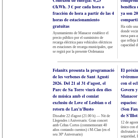
Conexión de energía: 0,25
compromi
€/kWh. 3 € por cada hora o
benéfica 
fracción de hora a partir de las 4
ya son 2
horas de estacionamiento
comparti
gratuitas
Ha sido una
donde vecin
Ayuntamiento de Manacor establece el
mesa para a
precio público por el suministro de
que refleja 
recarga eléctrica para vehículos eléctricos
capacidad d
en estaciones de recarga municipales, que
se regirá por la presente Ordenanza
Felanitx presenta la programació
El próxi
de les verbenes de Sant Agustí
viviremo
2026. Del 21 al 31 d'agost, el
con el ecl
Parc de Sa Torre viurà deu dies
Govern y
de música amb el comiat
Manacor 
exclusiu de Love of Lesbian o el
espacios
retorn de Lax'n'Busto
(Son Fan
de S'Illot
Dissabte 22 d'agost (21.00 h) — Nit de
Llegendes i Aniversaris: Gran concert
12 de agos
amb Celtas Cortos (commemorant 40
único con el
años contando cuentos) i M-Clan (en el
disfrutarlo 
seu 30º Aniversario)
seguridad, 