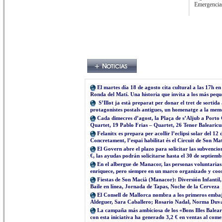
Emergencias
El martes día 18 de agosto cita cultural a las 17h e
Ronda del Matí. Una historia que invita a los más pequ
S’Illot ja està preparat per donar el tret de sortida
protagonistes postals antigues, un homenatge a la memòr
Cada dimecres d’agost, la Plaça de s’Aljub a Porto 
Quartet, 19 Pablo Frias – Quartet, 26 Tenor Balearicu
Felanitx es prepara per acollir l’eclipsi solar del 12
Concretament, l’espai habilitat és el Circuit de Son M
El Govern abre el plazo para solicitar las subvencio
€, las ayudas podrán solicitarse hasta el 30 de septiemb
En el albergue de Manacor, las personas voluntaria
enriquece, pero siempre en un marco organizado y co
Fiestas de Son Macià (Manacor): Diversión Infantil
Baile en línea, Jornada de Tapas, Noche de la Cerveza
El Consell de Mallorca nombra a los primeros emb
Aldeguer, Sara Caballero; Rosario Nadal, Norma Duv
La campaña más ambiciosa de los «Bons Illes Balear
con esta iniciativa ha generado 3,2 € en ventas al com