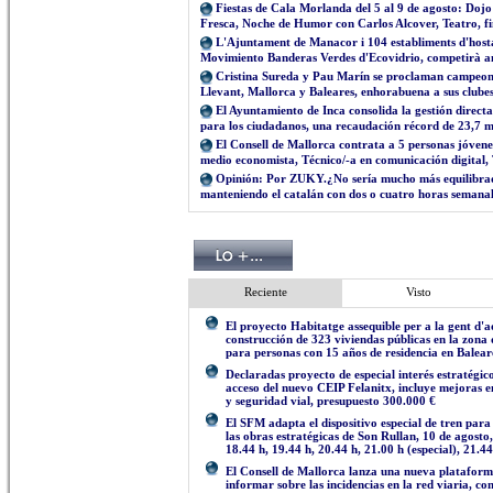
Fiestas de Cala Morlanda del 5 al 9 de agosto: Dojo 
Fresca, Noche de Humor con Carlos Alcover, Teatro, fi
L'Ajuntament de Manacor i 104 establiments d'hostale
Movimiento Banderas Verdes d'Ecovidrio, competirà a
Cristina Sureda y Pau Marín se proclaman campeone
Llevant, Mallorca y Baleares, enhorabuena a sus clube
El Ayuntamiento de Inca consolida la gestión directa
para los ciudadanos, una recaudación récord de 23,7 mi
El Consell de Mallorca contrata a 5 personas jóvenes 
medio economista, Técnico/-a en comunicación digital, 
Opinión: Por ZUKY.¿No sería mucho más equilibrado q
manteniendo el catalán con dos o cuatro horas semana
Reciente
Visto
El proyecto Habitatge assequible per a la gent d'a
construcción de 323 viviendas públicas en la zona
para personas con 15 años de residencia en Balear
Declaradas proyecto de especial interés estratégi
acceso del nuevo CEIP Felanitx, incluye mejoras e
y seguridad vial, presupuesto 300.000 €
El SFM adapta el dispositivo especial de tren para
las obras estratégicas de Son Rullan, 10 de agosto, 
18.44 h, 19.44 h, 20.44 h, 21.00 h (especial), 21.4
El Consell de Mallorca lanza una nueva plataform
informar sobre las incidencias en la red viaria, con