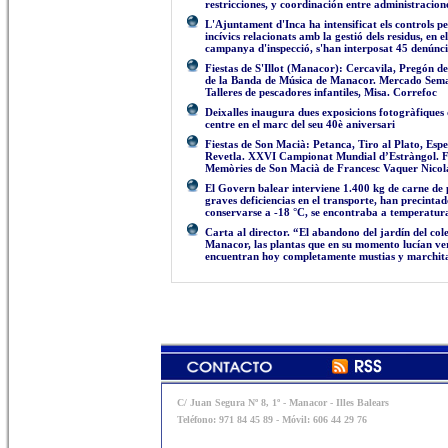
restricciones, y coordinación entre administracione
L'Ajuntament d'Inca ha intensificat els controls p
incívics relacionats amb la gestió dels residus, en
campanya d'inspecció, s'han interposat 45 denúncie
Fiestas de S'Illot (Manacor): Cercavila, Pregón d
de la Banda de Música de Manacor. Mercado Seman
Talleres de pescadores infantiles, Misa. Correfoc
Deixalles inaugura dues exposicions fotogràfiques 
centre en el marc del seu 40è aniversari
Fiestas de Son Macià: Petanca, Tiro al Plato, Es
Revetla. XXVI Campionat Mundial d’Estràngol. Fi
Memòries de Son Macià de Francesc Vaquer Nicol
El Govern balear interviene 1.400 kg de carne de p
graves deficiencias en el transporte, han precinta
conservarse a -18 °C, se encontraba a temperatura
Carta al director. “El abandono del jardín del col
Manacor, las plantas que en su momento lucían ver
encuentran hoy completamente mustias y marchit
C/ Juan Segura Nº 8, 1º - Manacor - Illes Balears
Teléfono: 971 84 45 89 - Móvil: 606 44 29 76