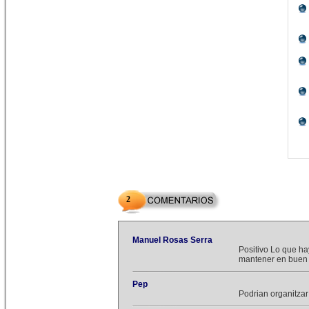
2
Manuel Rosas Serra
Positivo Lo que ha
mantener en buen 
Pep
Podrian organitzar