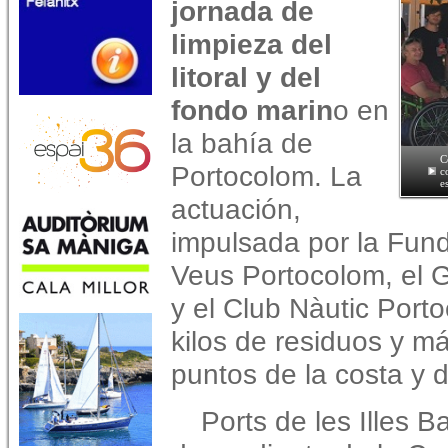
jornada de
limpieza del
litoral y del
fondo marin
o en
la bahía de
C
Portocolom. La
c
e
actuación,
impulsada por la Fun
Veus Portocolom, el 
y el Club Nàutic Porto
kilos de residuos y má
puntos de la costa y 
Ports de les Illes B