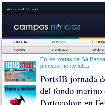
Manacor, sábado 8 de agosto
En las zonas de Sa Bassa 
principalmente latas
PortsIB jornada de
del fondo marino 
Portocolom en Fel