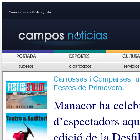
Manacor, lunes 10 de agosto
Carrosses i Comparses, u
Festes de Primavera.
Manacor ha celebr
d’espectadors aq
edició de la Desfi