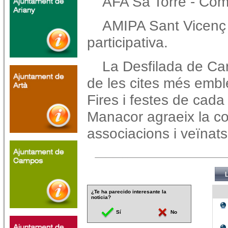
AFA Sa Torre - Comp
AMIPA Sant Vicenç
participativa.
La Desfilada de Ca
de les cites més emb
Fires i festes de cad
Manacor agraeix la col
associacions i veïnats
¿Te ha parecido interesante la
noticia?
Sí
No