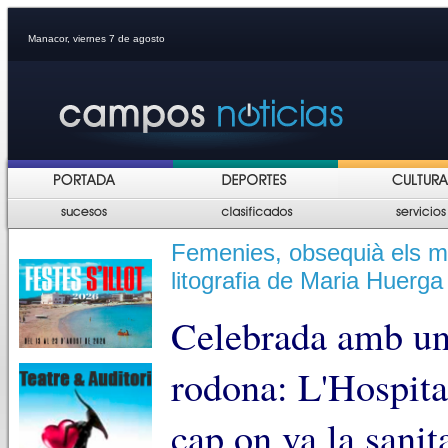
Manacor, viernes 7 de agosto
Femenies, obsequià els m
litografia de Maria Huerga
Celebrada amb un 
rodona: L'Hospita
cap on va la sani