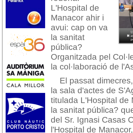
L'Hospital de
Manacor ahir i
avui: cap on va
U
la sanitat
a
p
pública?
Organitzada pel Col·l
la col·laboració de l'A
El passat dimecres,
la sala d'actes de S'Ag
titulada L'Hospital de
la sanitat pública? qu
del Sr. Ignasi Casas O
l'Hospital de Manacor