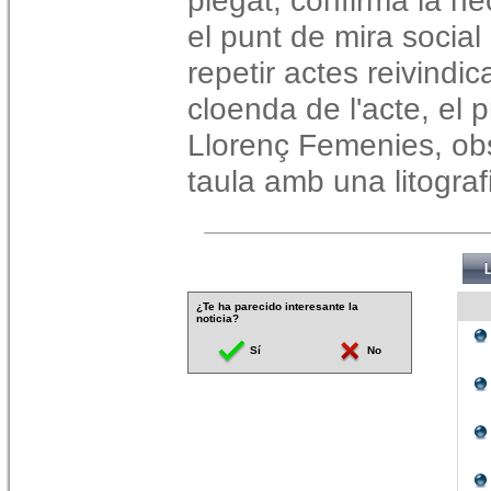
plegat, confirmà la ne
el punt de mira social
repetir actes reivindic
cloenda de l'acte, el p
Llorenç Femenies, ob
taula amb una litograf
¿Te ha parecido interesante la
noticia?
Sí
No